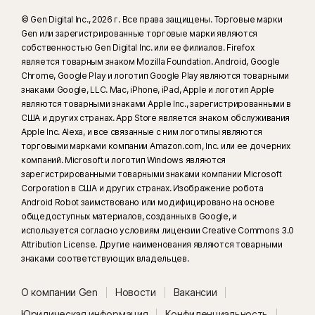
Windows в S-режиме и Windows с процессором ARM).
© Gen Digital Inc., 2026 г. Все права защищены. Торговые марки
Gen или зарегистрированные торговые марки являются
7
собственностью Gen Digital Inc. или ее филиалов. Firefox
Аналитический отчет Norton LifeLock об обеспечении
является товарным знаком Mozilla Foundation. Android, Google
кибербезопасности за 2021 год: глобальные результаты
Chrome, Google Play и логотип Google Play являются товарными
знаками Google, LLC. Mac, iPhone, iPad, Apple и логотип Apple
8
являются товарными знаками Apple Inc., зарегистрированными в
Для контроля просмотра видео требуется расширение браузера на
США и других странах. App Store является знаком обслуживания
устройствах Windows и браузер Norton в приложении на устройствах
Apple Inc. Alexa, и все связанные с ним логотипы являются
iOS и Android. Этот компонент отслеживает видео, просматриваемое
торговыми марками компании Amazon.com, Inc. или ее дочерних
на YouTube.com (но не видео YouTube на других веб-сайтах или в
компаний. Microsoft и логотип Windows являются
блогах) и на Hulu.com (но только в Windows). Компонент не работает с
зарегистрированными товарными знаками компании Microsoft
Corporation в США и других странах. Изображение робота
приложениями YouTube или Hulu.
Android Robot заимствовано или модифицировано на основе
общедоступных материалов, созданных в Google, и
16
Чтобы отменить вывод большинства предупреждений для
используется согласно условиям лицензии Creative Commons 3.0
Windows, необходимо использовать полноэкранный режим.
Attribution License. Другие наименования являются товарными
знаками соответствующих владельцев.
γ
Norton Safe Search не предоставляет рейтинг безопасности для
спонсорских ссылок и не исключает потенциально опасные
О компании Gen
Новости
Вакансии
спонсорские ссылки из результатов поиска. Доступно не во всех
Юридическая информация
Конфиденциальность