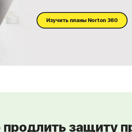
Изучить планы Norton 360
 продлить защиту п