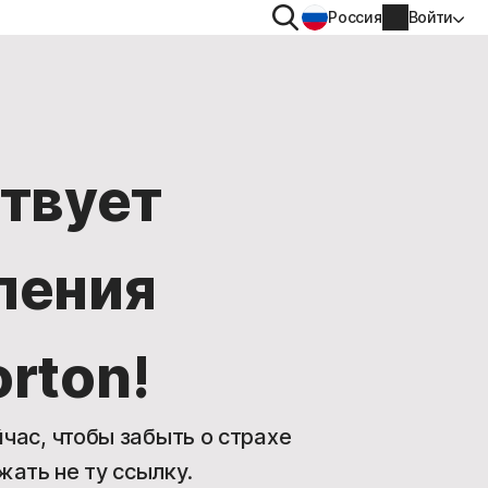
Поиск
Россия
Войти
РМАЦИЮ
иску
ствует
Информация об учетной записи
ления
Информация об оплате
Продление подписки
rton!
История заказов
час, чтобы забыть о страхе
Введите ключ продукта
жать не ту ссылку.