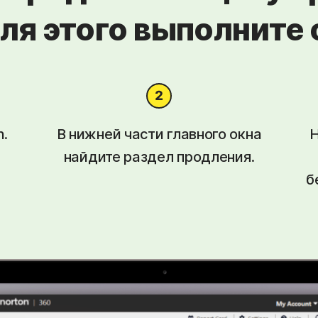
Для этого выполните
n.
В нижней части главного окна
Н
найдите раздел продления.
б