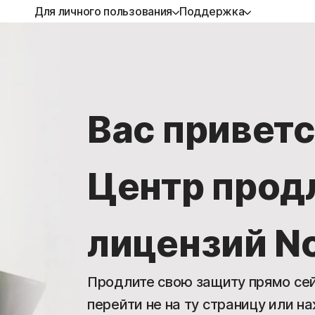
Для личного пользования
Поддержка
 ОДНОМ»
ПОЛУЧИТЬ ПОМОЩЬ
ЗАЩИТА УСТРОЙСТВА
ПОЛУЧИТЬ ИНФО
ium
Служба поддержки
Norton AntiVirus Plus
Как продлить подп
Вас привет
e
Norton Mobile Security for
Android
ard
Центр прод
Norton Mobile Security for iOS
amers
лицензий No
 услуги
Продлите свою защиту прямо сей
перейти не на ту страницу или на