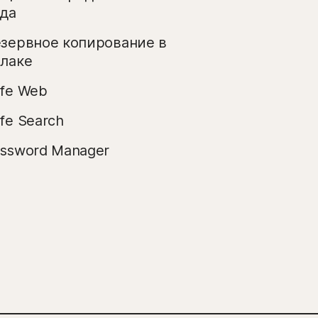
да
зервное копирование в
лаке
fe Web
fe Search
ssword Manager