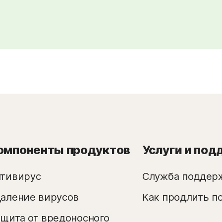
омпоненты продуктов
Услуги и по
нтивирус
Служба поддерж
аление вирусов
Как продлить п
щита от вредоносного